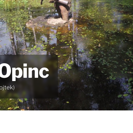
 Opinc
ojtek)