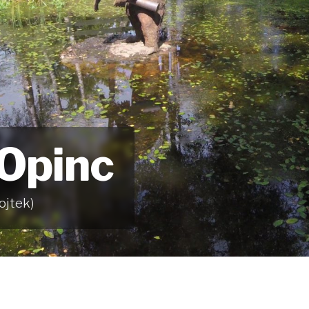
 Opinc
ojtek)