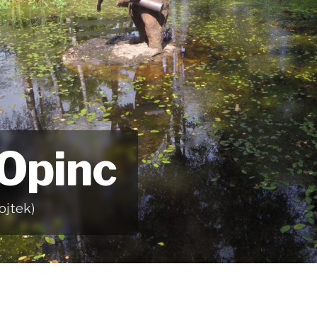
 Opinc
ojtek)