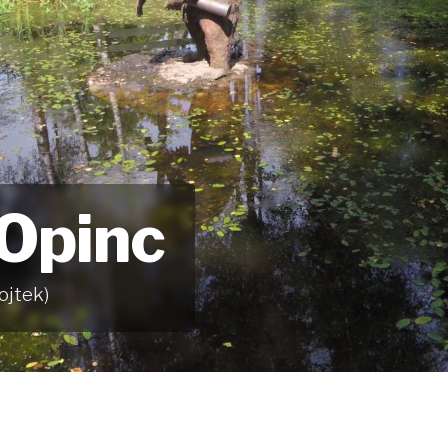
 Opinc
ojtek)