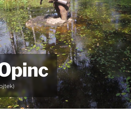
 Opinc
ojtek)